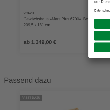
VITAVIA
Gewächshaus »Mars Plus 6700«, BxHxL: 195 x
209,5 x 131 cm
ab
1.349,00 €
Passend dazu
PASST DAZU