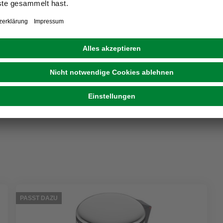
HAWK
Cityrad »Wave Premium«, 28 Zoll, 3-Gang,
Damen
ab
409,00 €
PASST DAZU