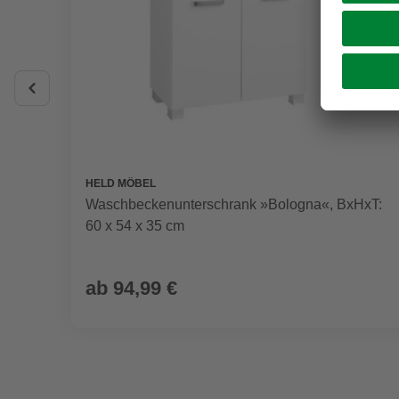
HELD MÖBEL
Waschbeckenunterschrank »Bologna«, BxHxT:
60 x 54 x 35 cm
ab
94,99 €