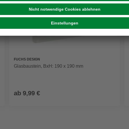
FUCHS DESIGN
Glasbaustein, BxH: 190 x 190 mm
ab
9,99 €