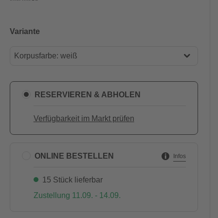
Variante
Korpusfarbe: weiß
Korpusfarbe: graphitgrau
Korpusfarbe: weiß
RESERVIEREN & ABHOLEN
Verfügbarkeit im Markt prüfen
ONLINE BESTELLEN
Infos
15 Stück lieferbar
Zustellung 11.09. - 14.09.