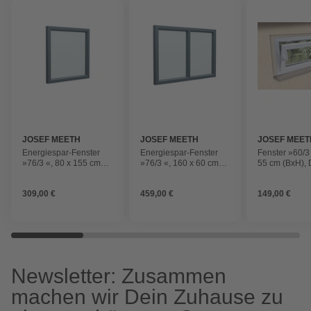
JOSEF MEETH
JOSEF MEETH
JOSEF MEET
FENSTER UND
FENSTER UND
FENSTER U
Energiespar-Fenster
Energiespar-Fenster
Fenster »60/3 
TÜREN
TÜREN
TÜREN
»76/3 «, 80 x 155 cm
»76/3 «, 160 x 60 cm
55 cm (BxH), 
(BxH), Dreh-Kipp, DIN
(BxH), Dreh-Kipp/Dreh-
Kipp, DIN rec
rechts
Kipp
309,00 €
459,00 €
149,00 €
Newsletter: Zusammen
machen wir Dein Zuhause zu