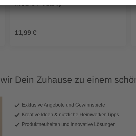
Winkel, 3/4", Messing
11,99 €
ir Dein Zuhause zu einem schön
Exklusive Angebote und Gewinnspiele
Kreative Ideen & nützliche Heimwerker-Tipps
Produktneuheiten und innovative Lösungen