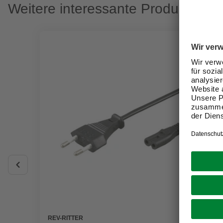
Weitere interessante Produkte
REV-RITTER