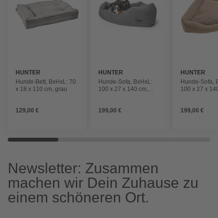
HUNTER
HUNTER
HUNTER
Hunde-Bett, BxHxL: 70
Hunde-Sofa, BxHxL:
Hunde-Sofa, 
x 18 x 110 cm, grau
100 x 27 x 140 cm,
100 x 27 x 14
anthrazit
braun
129,00 €
199,00 €
199,00 €
Newsletter: Zusammen
machen wir Dein Zuhause zu
einem schöneren Ort.