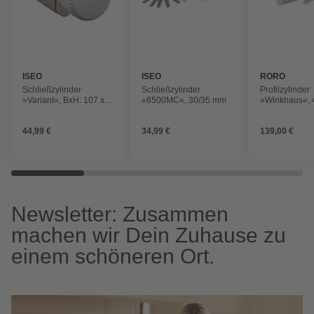
ISEO
ISEO
RORO
Schließzylinder
Schließzylinder
Profilzylinder
»Variant«, BxH: 107 x
»6500MC«, 30/35 mm
»Winkhaus«, 
40 mm, Messing
vernickelt
44,99 €
34,99 €
139,00 €
Newsletter: Zusammen
machen wir Dein Zuhause zu
einem schöneren Ort.