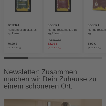
JOSERA
JOSERA
JOSERA
Hundetrockenfutter, 15
Hundetrockenfutter, 15
Hundetrockenfu
kg, Fleisch
kg, Fleisch
kg
UVP
59,99 €
76,99 €
52,99 €
5,99 €
(5,13 € / kg)
(3,53 € / kg)
(6,66 € / kg)
Newsletter: Zusammen
machen wir Dein Zuhause zu
einem schöneren Ort.