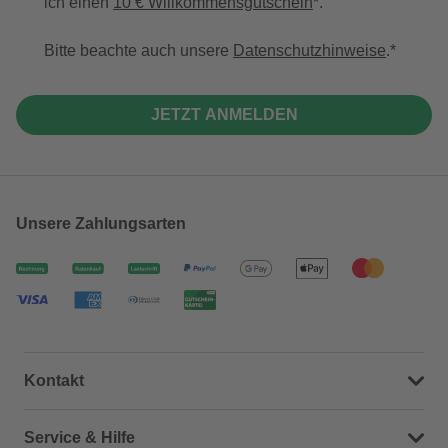
ich einen
10 € Willkommensgutschein
*.
Bitte beachte auch unsere
Datenschutzhinweise
.
JETZT ANMELDEN
Unsere Zahlungsarten
Kontakt
Dein Kontakt zu uns
Service & Hilfe