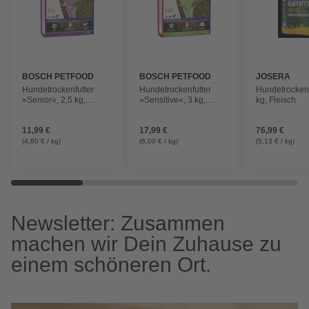
BOSCH PETFOOD
BOSCH PETFOOD
JOSERA
Hundetrockenfutter
Hundetrockenfutter
Hundetrockenf
»Senior«, 2,5 kg,
»Sensitive«, 3 kg,
kg, Fleisch
Fleisch
Fleisch
11,99 €
17,99 €
76,99 €
(4,80 € / kg)
(6,00 € / kg)
(5,13 € / kg)
Newsletter: Zusammen
machen wir Dein Zuhause zu
einem schöneren Ort.