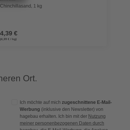
Chinchillasand, 1 kg
Lenkro
4,39 €
13,9
(4,39 € / kg)
eren Ort.
Ich möchte auf mich
zugeschnittene E-Mail-
Werbung
(inklusive den Newsletter) von
hagebau erhalten. Ich bin mit der
Nutzung
meiner personenbezogenen Daten durch