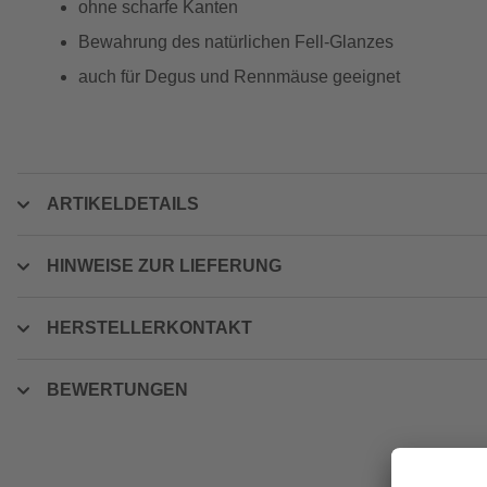
ohne scharfe Kanten
Bewahrung des natürlichen Fell-Glanzes
auch für Degus und Rennmäuse geeignet
ARTIKELDETAILS
HINWEISE ZUR LIEFERUNG
HERSTELLERKONTAKT
BEWERTUNGEN