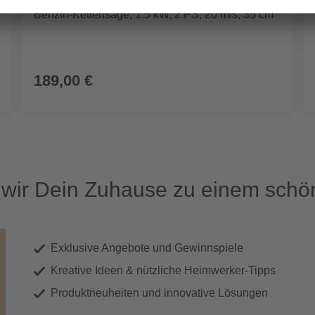
Benzin-Kettensäge, 1.5 kW, 2 PS, 20 m/s, 35 cm
189,00 €
ir Dein Zuhause zu einem schön
Exklusive Angebote und Gewinnspiele
Kreative Ideen & nützliche Heimwerker-Tipps
Produktneuheiten und innovative Lösungen