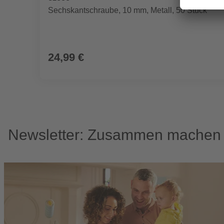
Sechskantschraube, 10 mm, Metall, 50 Stück
24,99 €
Newsletter: Zusammen machen w