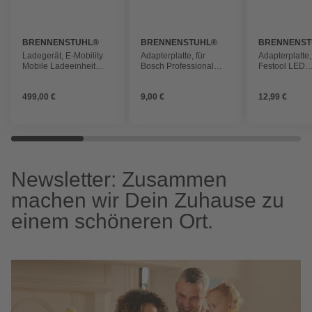
BRENNENSTUHL®
BRENNENSTUHL®
BRENNENST
Ladegerät, E-Mobility
Adapterplatte, für
Adapterplatte,
Mobile Ladeeinheit
Bosch Professional
Festool LED
CEE 11kW 400 Volt 16
LED Baustrahler, Multi
Baustrahler, M
A
Battery 18V System,
Battery 18V S
499,00 €
9,00 €
12,99 €
schwarz
schwarz
Newsletter: Zusammen
machen wir Dein Zuhause zu
einem schöneren Ort.