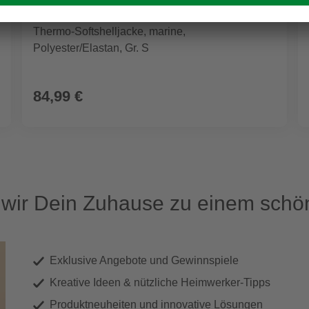
BULLSTAR
Thermo-Softshelljacke, marine,
Polyester/Elastan, Gr. S
84,99 €
ir Dein Zuhause zu einem schön
Exklusive Angebote und Gewinnspiele
Kreative Ideen & nützliche Heimwerker-Tipps
Produktneuheiten und innovative Lösungen