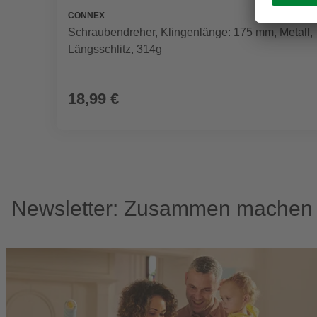
CONNEX
Schraubendreher, Klingenlänge: 175 mm, Metall,
Längsschlitz, 314g
18,99 €
Newsletter: Zusammen machen w