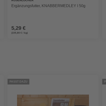
ROSENLÖCHER
Ergänzungsfutter, KNABBERMEDLEY I 50g
5,29 €
(105,80 € / kg)
PASST DAZU
P