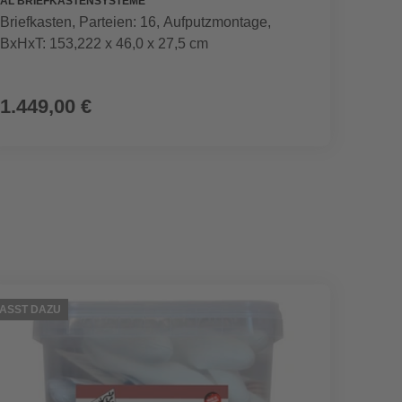
AL BRIEFKASTENSYSTEME
HETTIC
Briefkasten, Parteien: 16, Aufputzmontage,
Möbelg
BxHxT: 153,222 x 46,0 x 27,5 cm
edelst
1.449,00 €
7,49
ASST DAZU