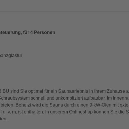
Steuerung, für 4 Personen
Ganzglastür
BU sind Sie optimal für ein Saunaerlebnis in Ihrem Zuhause au
Schraubsystem schnell und unkompliziert aufbaubar. Im Innenr
n bieten. Beheizt wird die Sauna durch einen 9-kW-Ofen mit ext
u. v. m. ist enthalten. In unserem Onlineshop können Sie die 
ten.