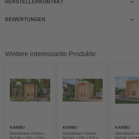
HERSTELLERKONTAKT
BEWERTUNGEN
Weitere interessante Produkte
KARIBU
KARIBU
KARIBU
Saunahaus »Harju«,
Saunahaus »Saad«,
Saunahaus »
BxTxH: x 191 x 276 x
BxTxH: x 191 x 276 x
BxTxH: x 219,