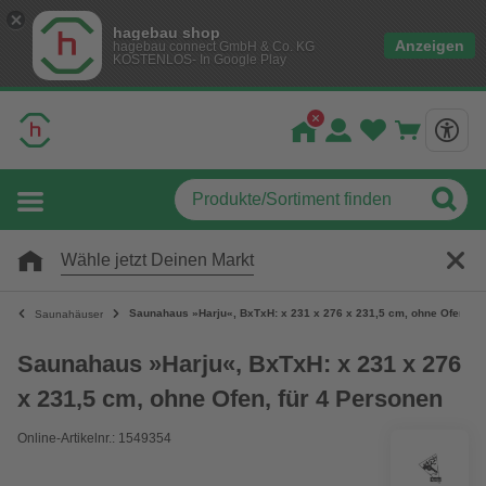
hagebau shop
Anzeigen
hagebau connect GmbH & Co. KG
KOSTENLOS- In Google Play
Wähle jetzt Deinen Markt
Saunahaus »Harju«, BxTxH: x 231 x 276 x 231,5 cm, ohne Ofen, fü
Saunahäuser
Saunahaus »Harju«, BxTxH: x 231 x 276
x 231,5 cm, ohne Ofen, für 4 Personen
Online-Artikelnr.: 1549354