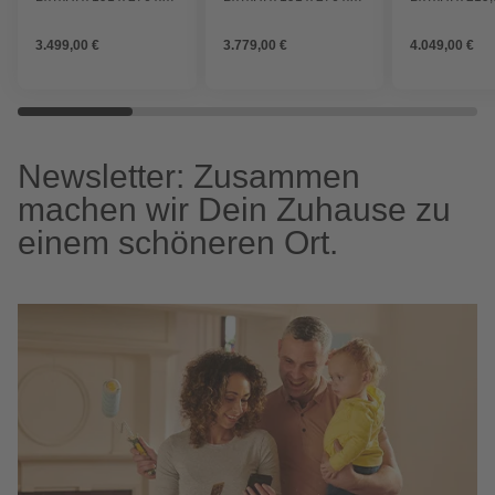
231,5 cm, ohne Ofen,
231,5 cm, 9 kW Ofen,
x 244 cm, 9 k
für 4 Personen
für 4 Personen
für 4 Persone
3.499,00 €
3.779,00 €
4.049,00 €
Newsletter: Zusammen
machen wir Dein Zuhause zu
einem schöneren Ort.