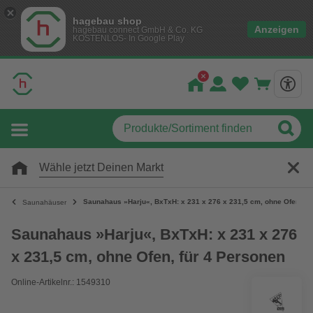
hagebau shop
Anzeigen
hagebau connect GmbH & Co. KG
KOSTENLOS- In Google Play
Wähle jetzt Deinen Markt
Saunahaus »Harju«, BxTxH: x 231 x 276 x 231,5 cm, ohne Ofen, fü
Saunahäuser
Saunahaus »Harju«, BxTxH: x 231 x 276
x 231,5 cm, ohne Ofen, für 4 Personen
Online-Artikelnr.: 1549310