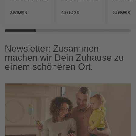
231,5 cm, 9 kW Ofen,
231,5 cm, 9 kW Ofen,
231,5 cm, ohn
für 4 Personen
für 4 Personen
für 4 Persone
3.979,00 €
4.279,00 €
3.799,00 €
Newsletter: Zusammen
machen wir Dein Zuhause zu
einem schöneren Ort.