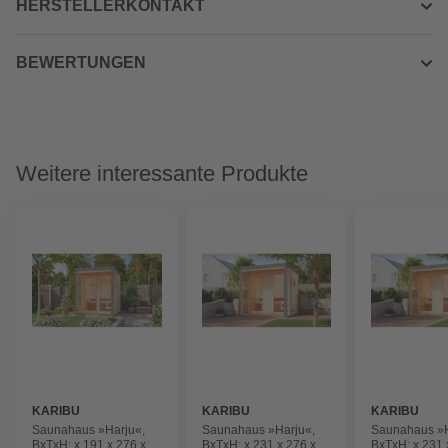
HERSTELLERKONTAKT
BEWERTUNGEN
Weitere interessante Produkte
KARIBU
KARIBU
KARIBU
Saunahaus »Harju«,
Saunahaus »Harju«,
Saunahaus »H
BxTxH: x 191 x 276 x
BxTxH: x 231 x 276 x
BxTxH: x 231 