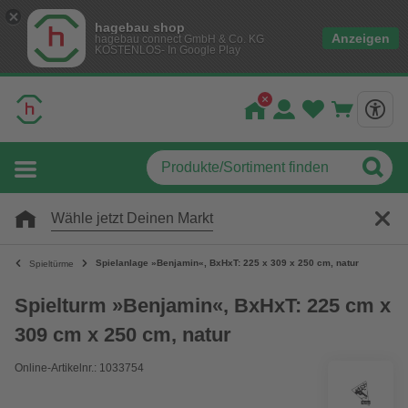
hagebau shop
Anzeigen
hagebau connect GmbH & Co. KG
KOSTENLOS- In Google Play
Wähle jetzt Deinen Markt
Spielanlage »Benjamin«, BxHxT: 225 x 309 x 250 cm, natur
Spieltürme
Spielturm »Benjamin«, BxHxT: 225 cm x
309 cm x 250 cm, natur
Online-Artikelnr.: 1033754