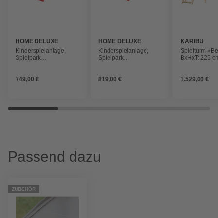
HOME DELUXE
HOME DELUXE
KARIBU
Kinderspielanlage,
Kinderspielanlage,
Spielturm »Be
Spielpark
Spielpark
BxHxT: 225 c
WUNDERLAND
WUNDERLAND inkl.
cm x 250 cm, 
Schaukel
749,00 €
819,00 €
1.529,00 €
Passend dazu
ZUBEHÖR