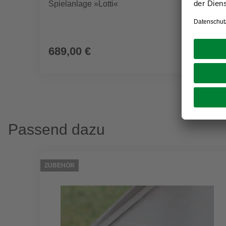
Spielanlage »Lotti«
689,00 €
Passend dazu
ZUBEHÖR