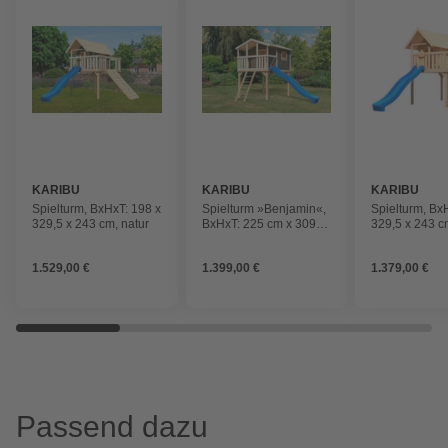
KARIBU
KARIBU
KARIBU
Spielturm, BxHxT: 198 x
Spielturm »Benjamin«,
Spielturm, Bx
329,5 x 243 cm, natur
BxHxT: 225 cm x 309
329,5 x 243 c
cm x 250 cm, terragrau
1.529,00 €
1.399,00 €
1.379,00 €
Passend dazu