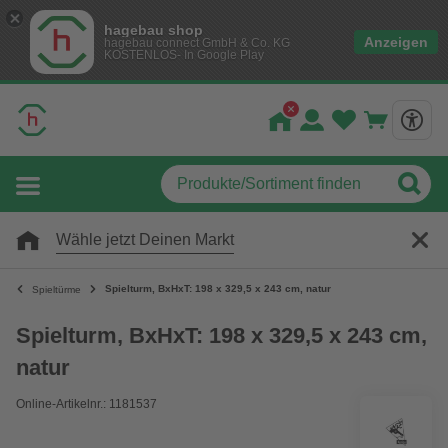
hagebau shop
Anzeigen
hagebau connect GmbH & Co. KG
KOSTENLOS- In Google Play
Wähle jetzt Deinen Markt
Spielturm, BxHxT: 198 x 329,5 x 243 cm, natur
Spieltürme
Spielturm, BxHxT: 198 x 329,5 x 243 cm,
natur
Online-Artikelnr.: 1181537