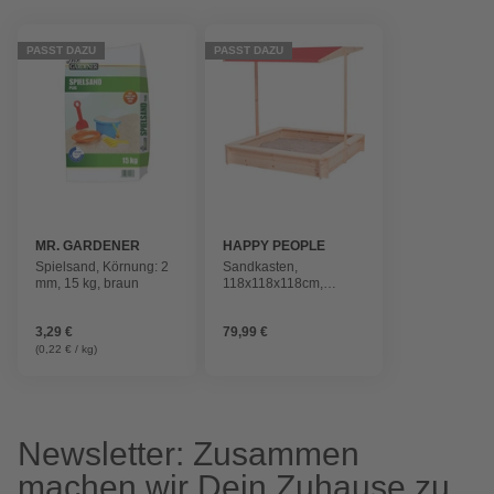
PASST DAZU
PASST DAZU
MR. GARDENER
HAPPY PEOPLE
Spielsand, Körnung: 2
Sandkasten,
mm, 15 kg, braun
118x118x118cm,
Holz/rot
3,29 €
79,99 €
(0,22 € / kg)
Newsletter: Zusammen
machen wir Dein Zuhause zu