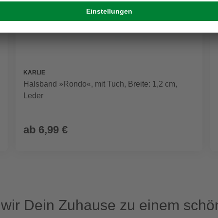
KARLIE
Halsband »Rondo«, mit Tuch, Breite: 1,2 cm,
Leder
ab
6,99 €
ir Dein Zuhause zu einem schön