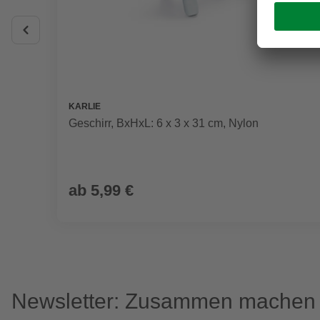
KARLIE
Geschirr, BxHxL: 6 x 3 x 31 cm, Nylon
ab
5,99 €
Newsletter: Zusammen machen w