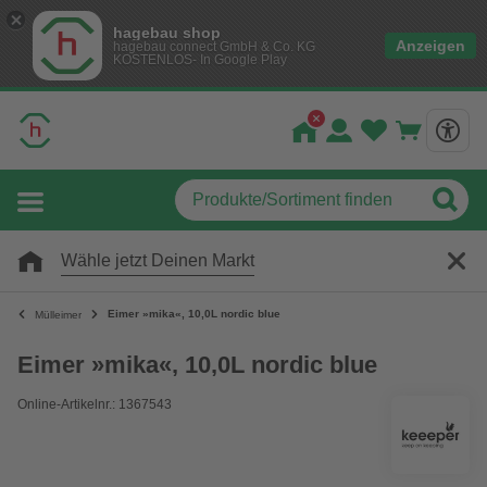
hagebau shop
Anzeigen
hagebau connect GmbH & Co. KG
KOSTENLOS- In Google Play
Wähle jetzt Deinen Markt
Eimer »mika«, 10,0L nordic blue
Mülleimer
Eimer »mika«, 10,0L nordic blue
Online-Artikelnr.: 1367543