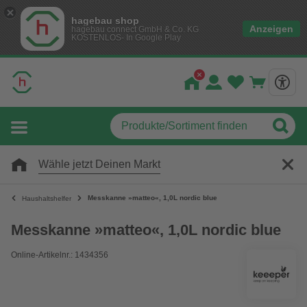
hagebau shop
Anzeigen
hagebau connect GmbH & Co. KG
KOSTENLOS- In Google Play
Wähle jetzt Deinen Markt
Messkanne »matteo«, 1,0L nordic blue
Haushaltshelfer
Messkanne »matteo«, 1,0L nordic blue
Online-Artikelnr.: 1434356