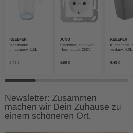
KEEEPER
JUNG
KEEEPER
Messkanne
Steckdose, alpinweiß,
Küchenabfall
»massimo«, 1,5L
Thermoplast, 250V
»milan«, 4,0L
nordic blue
16,3x27x19 c
grey
6,49 €
4,99 €
6,49 €
Newsletter: Zusammen
machen wir Dein Zuhause zu
einem schöneren Ort.