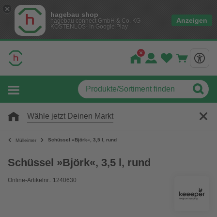
hagebau shop
Anzeigen
hagebau connect GmbH & Co. KG
KOSTENLOS- In Google Play
Wähle jetzt Deinen Markt
Schüssel »Björk«, 3,5 l, rund
Mülleimer
Schüssel »Björk«, 3,5 l, rund
Online-Artikelnr.: 1240630