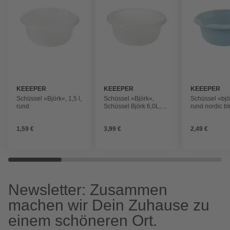
KEEEPER
KEEEPER
KEEEPER
Schüssel »Björk«, 1,5 l,
Schüssel »Björk«,
Schüssel »bjö
rund
Schüssel Björk 6,0L,
rund nordic b
rund
1,59 €
3,99 €
2,49 €
Newsletter: Zusammen
machen wir Dein Zuhause zu
einem schöneren Ort.