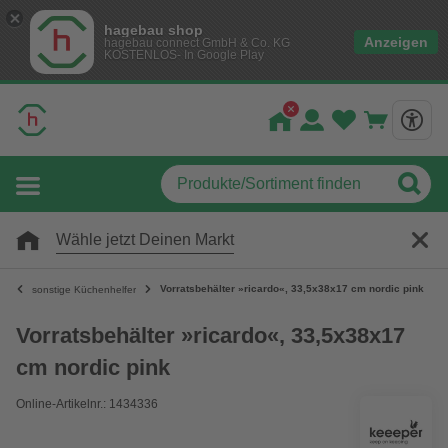
hagebau shop
Anzeigen
hagebau connect GmbH & Co. KG
KOSTENLOS- In Google Play
Wähle jetzt Deinen Markt
Vorratsbehälter »ricardo«, 33,5x38x17 cm nordic pink
sonstige Küchenhelfer
Vorratsbehälter »ricardo«, 33,5x38x17
cm nordic pink
Online-Artikelnr.: 1434336