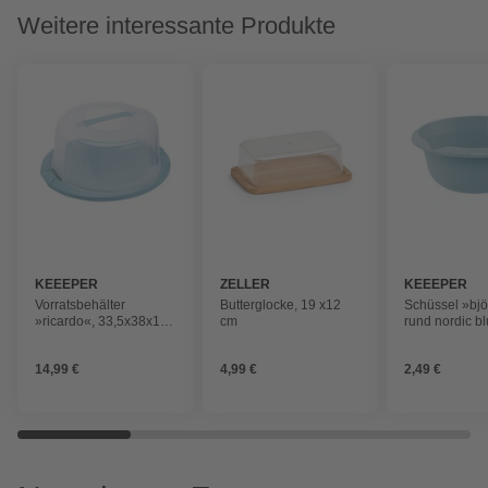
Weitere interessante Produkte
KEEEPER
ZELLER
KEEEPER
Vorratsbehälter
Butterglocke, 19 x12
Schüssel »bjö
»ricardo«, 33,5x38x17
cm
rund nordic b
cm nordic blue
14,99 €
4,99 €
2,49 €