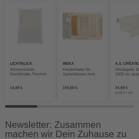
LICHTBLICK
WEKA
A.S. CRÉATI
Sonnenschutz,
Fensterladen für
Vliestapete, B
Dachfenster, Thermofix,
Gartenhäuser, Holz
1005 cm, taup
36x56,9 cm, beige
14,99 €
159,00 €
34,99 €
(6,56 € / m²)
Newsletter: Zusammen
machen wir Dein Zuhause zu