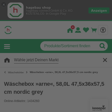
hagebau shop
Anzeigen
hagebau connect GmbH & Co. KG
KOSTENLOS- In Google Play
Wähle jetzt Deinen Markt
Wäschebox »arne«, 58,0L 47,5x36x57,5 cm nordic grey
Wäschekörbe
Wäschebox »arne«, 58,0L 47,5x36x57,5
cm nordic grey
Online-Artikelnr.: 1434260