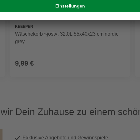
KEEEPER
Wäschekorb »jost«, 32,0L 55x40x23 cm nordic
grey
9,99 €
ir Dein Zuhause zu einem schön
Exklusive Angebote und Gewinnspiele