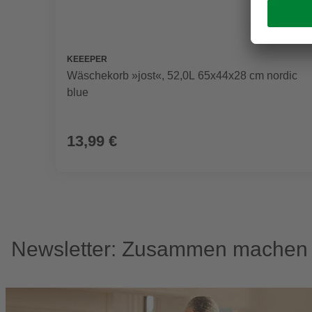
KEEEPER
Wäschekorb »jost«, 52,0L 65x44x28 cm nordic
blue
13,99 €
Newsletter: Zusammen machen w