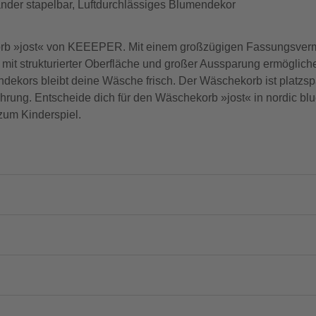
ander stapelbar, Luftdurchlässiges Blumendekor
ekorb »jost« von KEEEPER. Mit einem großzügigen Fassungsverm
e mit strukturierter Oberfläche und großer Aussparung ermöglic
ndekors bleibt deine Wäsche frisch. Der Wäschekorb ist platzs
wahrung. Entscheide dich für den Wäschekorb »jost« in nordic b
 zum Kinderspiel.