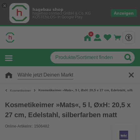
hagebau shop
Anzeigen
hagebau connect GmbH & Co. KG
KOSTENLOS- In Google Play
Wähle jetzt Deinen Markt
Kosmetikeimer »Mats«, 5 l, ØxH: 20,5 x 27 cm, Edelstahl, silberfa
Kosmetikeimer
Kosmetikeimer »Mats«, 5 l, ØxH: 20,5 x
27 cm, Edelstahl, silberfarben matt
Online-Artikelnr.: 1506482