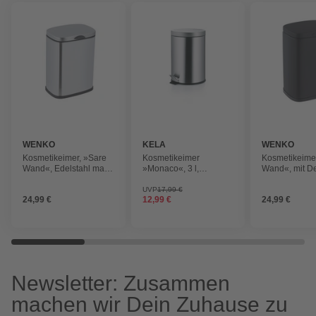
WENKO
KELA
WENKO
Kosmetikeimer, »Sare
Kosmetikeimer
Kosmetikeime
Wand«, Edelstahl matt,
»Monaco«, 3 l,
Wand«, mit De
grau
Edelstahl, silberfarben
schwarz matt
matt
UVP
17,99 €
24,99 €
12,99 €
24,99 €
Newsletter: Zusammen
machen wir Dein Zuhause zu