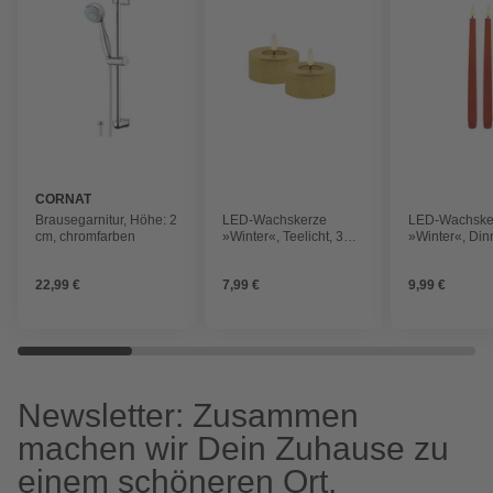
CORNAT
Brausegarnitur, Höhe: 2
LED-Wachskerze
LED-Wachske
cm, chromfarben
»Winter«, Teelicht, 3D-
»Winter«, Din
Flamme, warmweiß,
Flamme, war
BxH: 6,8 x 3 cm
BxH: 2,2 x 26
22,99 €
7,99 €
9,99 €
Newsletter: Zusammen
machen wir Dein Zuhause zu
einem schöneren Ort.