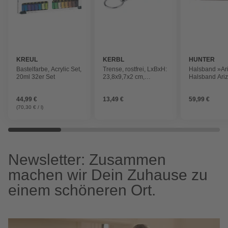
KREUL
KERBL
HUNTER
Bastelfarbe, Acrylic Set,
Trense, rostfrei, LxBxH:
Halsband »Ar
20ml 32er Set
23,8x9,7x2 cm,
Halsband Ari
silberfarben
S-M (47), bra
44,99 €
13,49 €
59,99 €
(70,30 € / l)
Newsletter: Zusammen
machen wir Dein Zuhause zu
einem schöneren Ort.