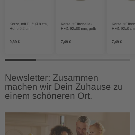
Kerze, mit Duft, Ø 8 cm,
Kerze, »Citronella«,
Kerze, »Citron
Höhe 9,2 cm
HxØ: 92x80 mm, gelb
HxØ: 92x8 cm,
9,89 €
7,49 €
7,49 €
Newsletter: Zusammen
machen wir Dein Zuhause zu
einem schöneren Ort.