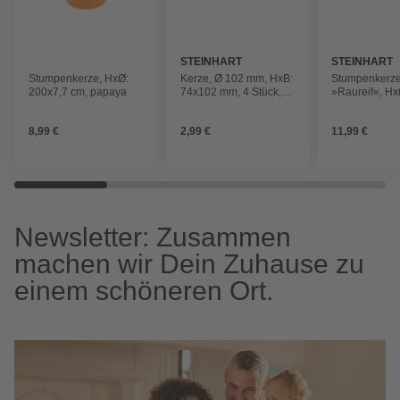
STEINHART
STEINHART
Stumpenkerze, HxØ:
Kerze, Ø 102 mm, HxB:
Stumpenkerze
200x7,7 cm, papaya
74x102 mm, 4 Stück,
»Raureif«, Hx
gelb
mm, taupe, 4 
8,99 €
2,99 €
11,99 €
Newsletter: Zusammen
machen wir Dein Zuhause zu
einem schöneren Ort.