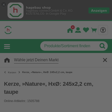
hagebau shop
Anzeigen
hagebau connect GmbH & Co. KG
KOSTENLOS- In Google Play
Wähle jetzt Deinen Markt
Kerze, »Nature«, HxØ: 245x2,2 cm, taupe
Kerzen
Kerze, »Nature«, HxØ: 245x2,2 cm,
taupe
Online-Artikelnr.: 1505788