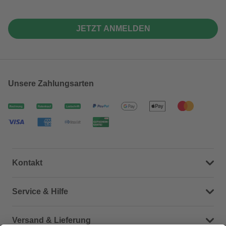
JETZT ANMELDEN
Unsere Zahlungsarten
Kontakt
Dein Kontakt zu uns
Service & Hilfe
Häufige Fragen (FAQ)
Versand & Lieferung