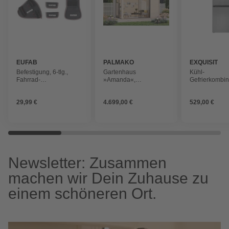
EUFAB
PALMAKO
EXQUISIT
Befestigung, 6-tlg.,
Gartenhaus
Kühl-
Fahrrad-
»Amanda«,
Gefrierkombin
Transportschutz
Aufstellmaße BxTxH:
BxHxL: 60 x 1
434 x 340 x 280 cm,
60,5 cm
29,99 €
4.699,00 €
529,00 €
unbehandelt, Holz
Newsletter: Zusammen
machen wir Dein Zuhause zu
einem schöneren Ort.