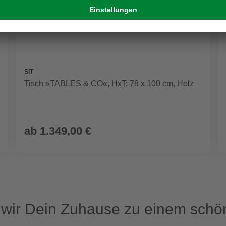
SIT
Tisch »TABLES & CO«, HxT: 78 x 100 cm, Holz
ab
1.349,00 €
ir Dein Zuhause zu einem schön