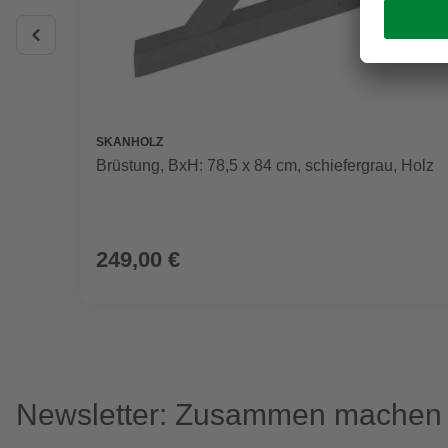
SKANHOLZ
Brüstung, BxH: 78,5 x 84 cm, schiefergrau, Holz
249,00 €
Newsletter: Zusammen machen w