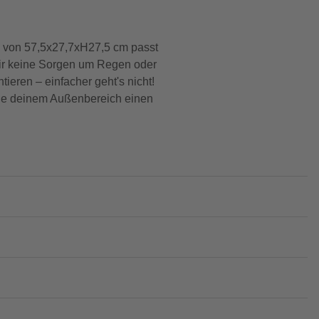
n von 57,5x27,7xH27,5 cm passt
u dir keine Sorgen um Regen oder
ren – einfacher geht's nicht!
eihe deinem Außenbereich einen