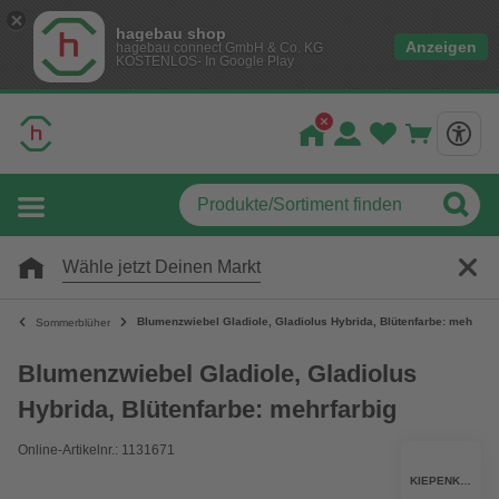
hagebau shop
Anzeigen
hagebau connect GmbH & Co. KG
KOSTENLOS- In Google Play
Wähle jetzt Deinen Markt
Blumenzwiebel Gladiole, Gladiolus Hybrida, Blütenfarbe: mehrfarb
Sommerblüher
Blumenzwiebel Gladiole, Gladiolus
Hybrida, Blütenfarbe: mehrfarbig
Online-Artikelnr.: 1131671
KIEPENKERL