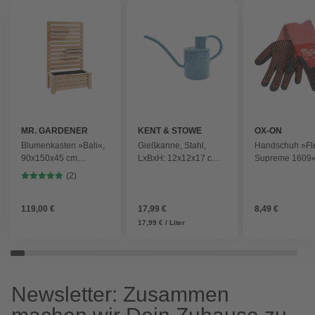
MR. GARDENER
KENT & STOWE
OX-ON
Blumenkasten »Bali«,
Gießkanne, Stahl,
Handschuh »Fle
90x150x45 cm
LxBxH: 12x12x17 cm,
Supreme 1609«
(BxHxT), Lärche,
himmelblau
rot/schwarz
(2)
naturbelassen, ohne
Einhängekästen -
braun
119,00 €
17,99 €
8,49 €
17,99 € / Liter
Newsletter: Zusammen