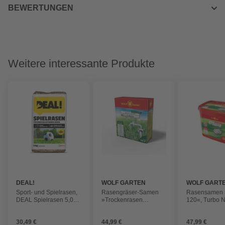
BEWERTUNGEN
Weitere interessante Produkte
DEAL!
WOLF GARTEN
WOLF GART
Sport- und Spielrasen,
Rasengräser-Samen
Rasensamen 
DEAL Spielrasen 5,0
»Trockenrasen
120«, Turbo 
kg Beutel für 150 m²
Premium«, für 100 m²,
Schatten, 2,4 
3 kg
Folienbeutel i
30,49 €
44,99 €
47,99 €
Faltschachtel