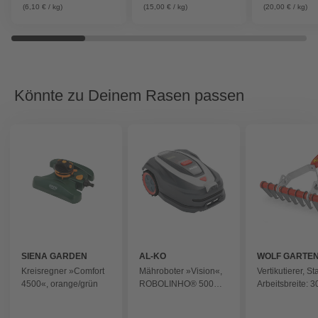
(6,10 € / kg)
(15,00 € / kg)
(20,00 € / kg)
Könnte zu Deinem Rasen passen
SIENA GARDEN
AL-KO
WOLF GARTE
Kreisregner »Comfort
Mähroboter »Vision«,
Vertikutierer, St
4500«, orange/grün
ROBOLINHO® 500
Arbeitsbreite: 3
VISION, für ca. 500 m²
rot
- schwarz