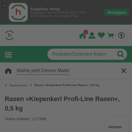
hagebau shop
Anzeigen
hagebau connect GmbH & Co. KG
KOSTENLOS- In Google Play
Wähle jetzt Deinen Markt
Rasen »Kiepenkerl Profi-Line Rasen«, 0,5 kg
Rasensamen
Rasen »Kiepenkerl Profi-Line Rasen«,
0,5 kg
Online-Artikelnr.: 1177808
KIEPENKERL