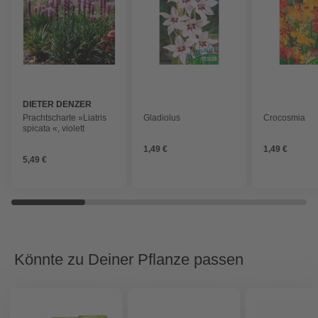
DIETER DENZER
GARTENBAU
Prachtscharte »Liatris
Gladiolus
Crocosmia
spicata «, violett
1,49 €
1,49 €
5,49 €
Könnte zu Deiner Pflanze passen