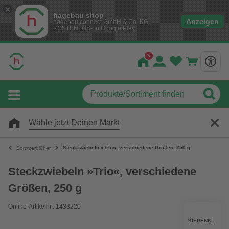
hagebau shop
Anzeigen
hagebau connect GmbH & Co. KG
KOSTENLOS- In Google Play
Wähle jetzt Deinen Markt
Steckzwiebeln »Trio«, verschiedene Größen, 250 g
Sommerblüher
Steckzwiebeln »Trio«, verschiedene
Größen, 250 g
Online-Artikelnr.: 1433220
KIEPENKERL