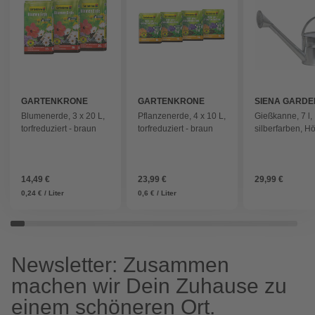
GARTENKRONE
GARTENKRONE
SIENA GARDE
Blumenerde, 3 x 20 L,
Pflanzenerde, 4 x 10 L,
Gießkanne, 7 l,
torfreduziert - braun
torfreduziert - braun
silberfarben, H
cm
14,49 €
23,99 €
29,99 €
0,24 € / Liter
0,6 € / Liter
Newsletter: Zusammen
machen wir Dein Zuhause zu
einem schöneren Ort.