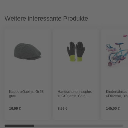
Weitere interessante Produkte
Kappe »Gabin«, Gr.58
Handschuhe »Isoplus
Kinderfahrrad
grau
«, Gr.9, anth. Gelb,
»Frozen«, Blau
wasserdicht
16,99 €
8,99 €
145,00 €