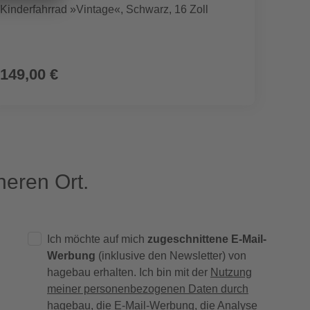
Kinderfahrrad »Vintage«, Schwarz, 16 Zoll
Garten
UVP
2.890
149,00 €
2.39
eren Ort.
Ich möchte auf mich
zugeschnittene E-Mail-
Werbung
(inklusive den Newsletter) von
hagebau erhalten. Ich bin mit der
Nutzung
meiner personenbezogenen Daten durch
hagebau
, die E-Mail-Werbung, die Analyse