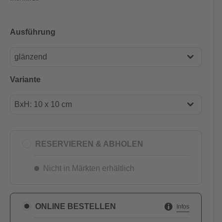
Ausführung
glänzend
glänzend
Variante
matt
BxH: 10 x 10 cm
BxH: 10 x 10 cm
BxH: 15 x 15 cm
RESERVIEREN & ABHOLEN
BxH: 20 x 20 cm
Nicht in Märkten erhältlich
ONLINE BESTELLEN
Infos