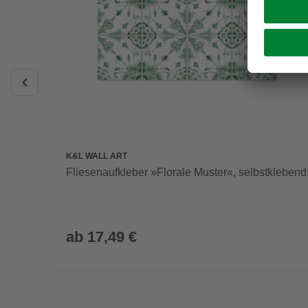
K&L WALL ART
Fliesenaufkleber »Florale Muster«, selbstklebend
ab
17,49 €