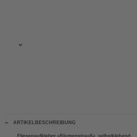
ARTIKELBESCHREIBUNG
Fliesenaufkleber »Blumenstrauß«, selbstklebend