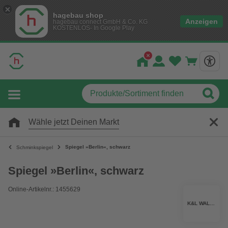
hagebau shop
Anzeigen
hagebau connect GmbH & Co. KG
KOSTENLOS- In Google Play
Wähle jetzt Deinen Markt
Spiegel »Berlin«, schwarz
Schminkspiegel
Spiegel »Berlin«, schwarz
Online-Artikelnr.: 1455629
K&L WALL ART