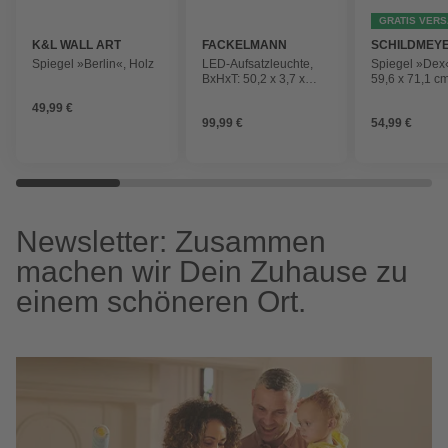
GRATIS VER
K&L WALL ART
FACKELMANN
SCHILDMEY
Spiegel »Berlin«, Holz
LED-Aufsatzleuchte,
Spiegel »Dex
BxHxT: 50,2 x 3,7 x
59,6 x 71,1 cm
12,5 cm, 5000 K, 7W
mattweiß
49,99 €
99,99 €
54,99 €
Newsletter: Zusammen
machen wir Dein Zuhause zu
einem schöneren Ort.