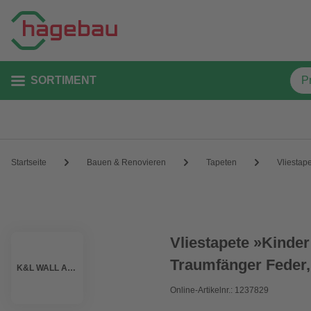
SORTIMENT
Startseite
Bauen & Renovieren
Tapeten
Vliestap
Vliestapete »Kinder
Traumfänger Feder,
K&L WALL ART
Online-Artikelnr.: 1237829