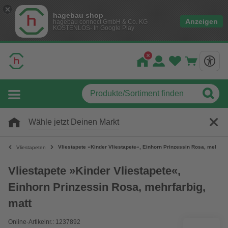
hagebau shop
Anzeigen
hagebau connect GmbH & Co. KG
KOSTENLOS- In Google Play
Wähle jetzt Deinen Markt
Vliestapete »Kinder Vliestapete«, Einhorn Prinzessin Rosa, mehrfarb
Vliestapeten
Vliestapete »Kinder Vliestapete«,
Einhorn Prinzessin Rosa, mehrfarbig,
matt
Online-Artikelnr.: 1237892