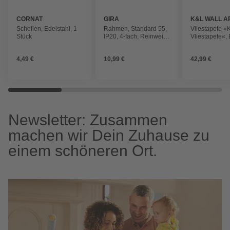
CORNAT
GIRA
K&L WALL A
Schellen, Edelstahl, 1
Rahmen, Standard 55,
Vliestapete »
Stück
IP20, 4-fach, Reinweiß
Vliestapete«,
seidenmatt,
Eis Prinzessin
Thermoplast
mehrfarbig, m
4,49 €
10,99 €
42,99 €
Newsletter: Zusammen
machen wir Dein Zuhause zu
einem schöneren Ort.