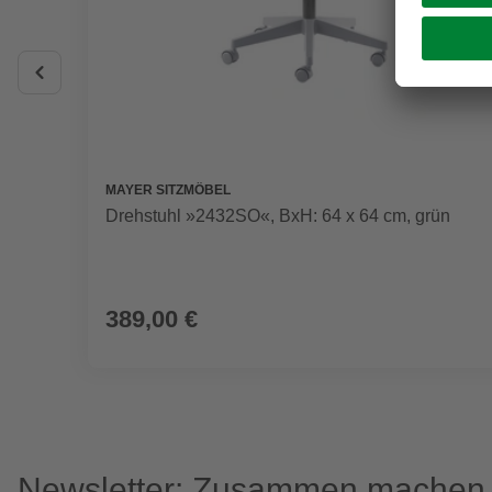
MAYER SITZMÖBEL
Drehstuhl »2432SO«, BxH: 64 x 64 cm, grün
389,00 €
Newsletter: Zusammen machen w