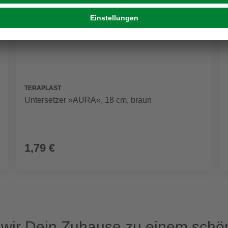
TERAPLAST
Untersetzer »AURA«, 18 cm, braun
1,79 €
ir Dein Zuhause zu einem schön