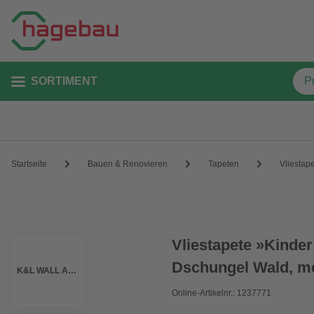
SORTIMENT
Startseite
Bauen & Renovieren
Tapeten
Vliestap
Vliestapete »Kinder
Dschungel Wald, me
K&L WALL ART
Online-Artikelnr.: 1237771