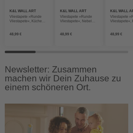
K&L WALL ART
K&L WALL ART
K&L WALL A
Vliestapete »Runde
Vliestapete »Runde
Vliestapete 
Vliestapete«, Küche
Vliestapete«, Nebel
Vliestapete«,
Weingläser Weiß
Wald Tannenwald,
Kinderzimmer
Rotwein, mehrfarbig,
mehrfarbig, matt
Knospen, mehr
48,99 €
48,99 €
48,99 €
matt
matt
Newsletter: Zusammen
machen wir Dein Zuhause zu
einem schöneren Ort.