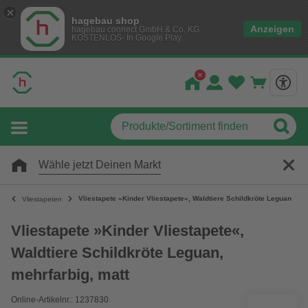
hagebau shop
Anzeigen
hagebau connect GmbH & Co. KG
KOSTENLOS- In Google Play
Wähle jetzt Deinen Markt
Vliestapete »Kinder Vliestapete«, Waldtiere Schildkröte Leguan, meh
Vliestapeten
Vliestapete »Kinder Vliestapete«,
Waldtiere Schildkröte Leguan,
mehrfarbig, matt
Online-Artikelnr.: 1237830