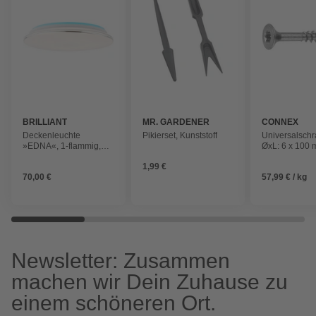
BRILLIANT
MR. GARDENER
CONNEX
Deckenleuchte
Pikierset, Kunststoff
Universalsch
»EDNA«, 1-flammig,
ØxL: 6 x 100 
dimmbar, 24 W, 3000-
rostfreier Ede
1,99 €
6000 K, Ø 400 mm, IP
70,00 €
57,99 € / kg
20
Newsletter: Zusammen
machen wir Dein Zuhause zu
einem schöneren Ort.