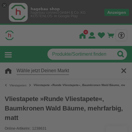
hagebau shop
Anzeigen
hagebau connect GmbH & Co. KG
KOSTENLOS- In Google Play
Wähle jetzt Deinen Markt
Vliestapete »Runde Vliestapete«, Baumkronen Wald Bäume, mehrfar
Vliestapeten
Vliestapete »Runde Vliestapete«,
Baumkronen Wald Bäume, mehrfarbig,
matt
Online-Artikelnr.: 1238631