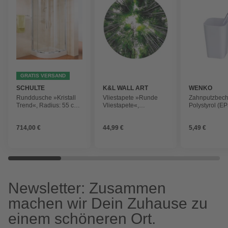
GRATIS VERSAND
SCHULTE
K&L WALL ART
WENKO
Runddusche »Kristall
Vliestapete »Runde
Zahnputzbech
Trend«, Radius: 55 cm,
Vliestapete«,
Polystyrol (EP
B x H x T: 80 x 185 x 80
Hugonnard Wald
rund
cm
Baumkronen,
714,00 €
44,99 €
5,49 €
mehrfarbig, matt
Newsletter: Zusammen
machen wir Dein Zuhause zu
einem schöneren Ort.