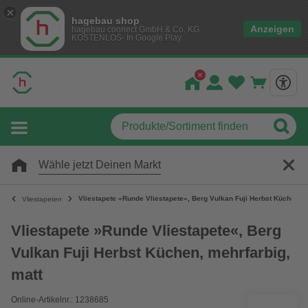
hagebau shop
Anzeigen
hagebau connect GmbH & Co. KG
KOSTENLOS- In Google Play
Wähle jetzt Deinen Markt
Vliestapete »Runde Vliestapete«, Berg Vulkan Fuji Herbst Küchen, m
Vliestapeten
Vliestapete »Runde Vliestapete«, Berg
Vulkan Fuji Herbst Küchen, mehrfarbig,
matt
Online-Artikelnr.: 1238685