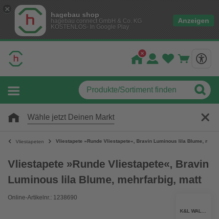
hagebau shop
Anzeigen
hagebau connect GmbH & Co. KG
KOSTENLOS- In Google Play
Wähle jetzt Deinen Markt
Vliestapete »Runde Vliestapete«, Bravin Luminous lila Blume, mehrf
Vliestapeten
Vliestapete »Runde Vliestapete«, Bravin
Luminous lila Blume, mehrfarbig, matt
Online-Artikelnr.: 1238690
K&L WALL ART