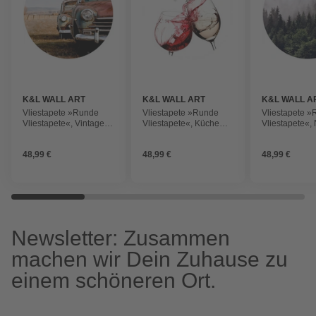
K&L WALL ART
K&L WALL ART
K&L WALL A
Vliestapete »Runde
Vliestapete »Runde
Vliestapete 
Vliestapete«, Vintage
Vliestapete«, Küche
Vliestapete«,
Oldtimer Auto VW
Weingläser Weiß
Wald Tannenw
Käfer, mehrfarbig, matt
Rotwein, mehrfarbig,
mehrfarbig, m
48,99 €
48,99 €
48,99 €
matt
Newsletter: Zusammen
machen wir Dein Zuhause zu
einem schöneren Ort.