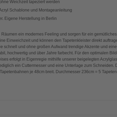
 ohne Weichzeit tapeziert werden
 Acryl Schablone und Montageanleitung
. Eigene Herstellung in Berlin
 Räumen ein modernes Feeling und sorgen für ein gemütliche
eine Einweichzeit und können den Tapetenkleister direkt auftrag
ie schnell und ohne großen Aufwand trendige Akzente und ein
abil, hochwertig und über Jahre farbecht. Für den optimalen Bil
es erfolgt in Eigenregie mithilfe unserer beigelegten Acrylglas
n lediglich ein Cuttermesser und eine Unterlage zum Schneiden
Tapetenbahnen je 48cm breit. Durchmesser 236cm = 5 Tapetenb