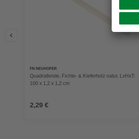
FN NEUHOFER
Quadratleiste, Fichte- & Kieferholz natur, LxHxT:
100 x 1,2 x 1,2 cm
2,29 €