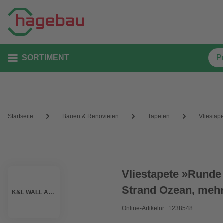
SORTIMENT
Startseite
Bauen & Renovieren
Tapeten
Vliestap
Vliestapete »Runde
Strand Ozean, mehr
K&L WALL ART
Online-Artikelnr.: 1238548