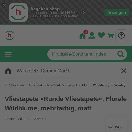
hagebau shop
Anzeigen
hagebau connect GmbH & Co. KG
KOSTENLOS- In Google Play
Wähle jetzt Deinen Markt
Vliestapete »Runde Vliestapete«, Florale Wildblume, mehrfarbig, ma
Vliestapeten
Vliestapete »Runde Vliestapete«, Florale
Wildblume, mehrfarbig, matt
Online-Artikelnr.: 1238302
K&L WALL ART