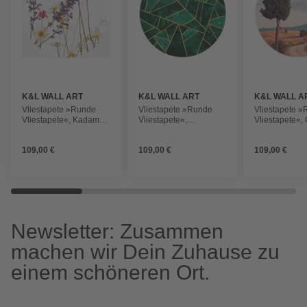
K&L WALL ART
K&L WALL ART
K&L WALL A
Vliestapete »Runde
Vliestapete »Runde
Vliestapete 
Vliestapete«, Kadam
Vliestapete«,
Vliestapete«,
GänseBlumen Vintage,
Fredriksson Gold Grün
Zypressen Lan
mehrfarbig, matt
Smaragd, mehrfarbig,
mehrfarbig, m
109,00 €
109,00 €
109,00 €
matt
Newsletter: Zusammen
machen wir Dein Zuhause zu
einem schöneren Ort.