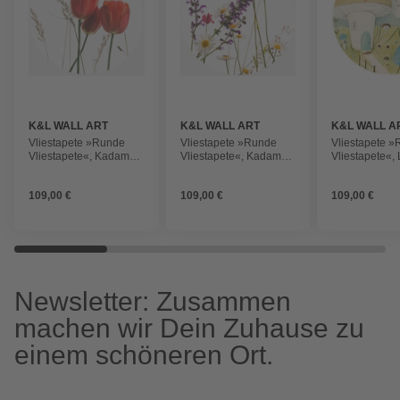
K&L WALL ART
K&L WALL ART
K&L WALL A
Vliestapete »Runde
Vliestapete »Runde
Vliestapete 
Vliestapete«, Kadam
Vliestapete«, Kadam
Vliestapete«,
Rote Tulpene,
GänseBlumen Vintage,
Mäusestadt kl
mehrfarbig, matt
mehrfarbig, matt
Maus, mehrfar
109,00 €
109,00 €
109,00 €
Newsletter: Zusammen
machen wir Dein Zuhause zu
einem schöneren Ort.