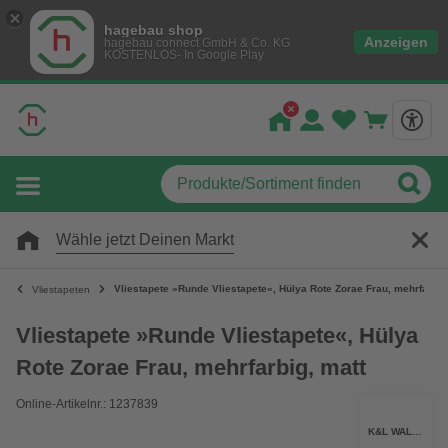
hagebau shop
Anzeigen
hagebau connect GmbH & Co. KG
KOSTENLOS- In Google Play
Wähle jetzt Deinen Markt
Vliestapete »Runde Vliestapete«, Hülya Rote Zorae Frau, mehrfarbig
Vliestapeten
Vliestapete »Runde Vliestapete«, Hülya
Rote Zorae Frau, mehrfarbig, matt
Online-Artikelnr.: 1237839
K&L WALL ART