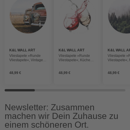
K&L WALL ART
K&L WALL ART
K&L WALL A
Vliestapete »Runde
Vliestapete »Runde
Vliestapete 
Vliestapete«, Vintage
Vliestapete«, Küche
Vliestapete«,
Oldtimer Auto VW
Weingläser Weiß
Wald Tannenw
Käfer, mehrfarbig, matt
Rotwein, mehrfarbig,
mehrfarbig, m
48,99 €
48,99 €
48,99 €
matt
Newsletter: Zusammen
machen wir Dein Zuhause zu
einem schöneren Ort.