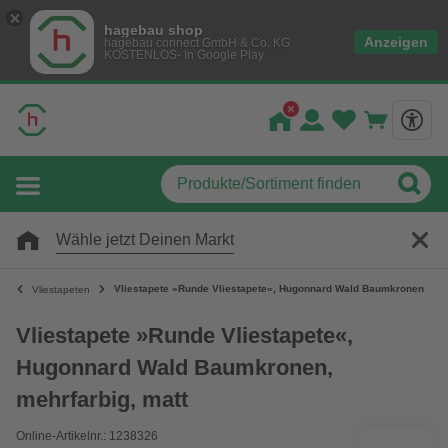
hagebau shop
Anzeigen
hagebau connect GmbH & Co. KG
KOSTENLOS- In Google Play
Wähle jetzt Deinen Markt
Vliestapete »Runde Vliestapete«, Hugonnard Wald Baumkronen, mehr
Vliestapeten
Vliestapete »Runde Vliestapete«,
Hugonnard Wald Baumkronen,
mehrfarbig, matt
Online-Artikelnr.: 1238326